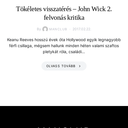
Tökéletes visszatérés – John Wick 2.
felvonás kritika
By
2017.02.22.
MANCLUB
Keanu Reeves hosszú évek óta Hollywood egyik legnagyobb
férfi csillaga, mégsem hallunk minden héten valami szaftos
pletykát róla, családi…
OLVASS TOVÁBB