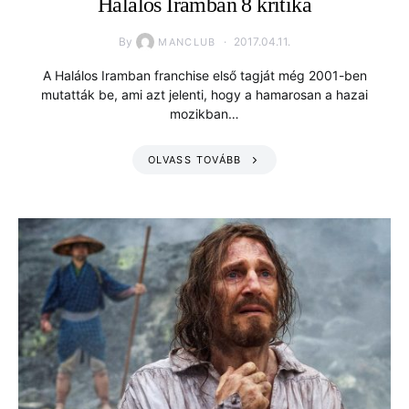
Halálos Iramban 8 kritika
By
2017.04.11.
MANCLUB
A Halálos Iramban franchise első tagját még 2001-ben
mutatták be, ami azt jelenti, hogy a hamarosan a hazai
mozikban…
OLVASS TOVÁBB