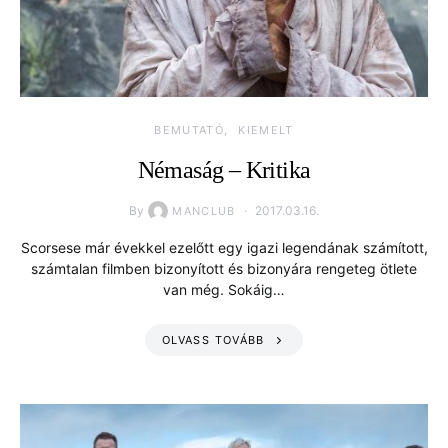
BEMUTATÓ
KIEMELT
Némaság – Kritika
By
2017.03.16.
MANCLUB
Scorsese már évekkel ezelőtt egy igazi legendának számított,
számtalan filmben bizonyított és bizonyára rengeteg ötlete
van még. Sokáig…
OLVASS TOVÁBB