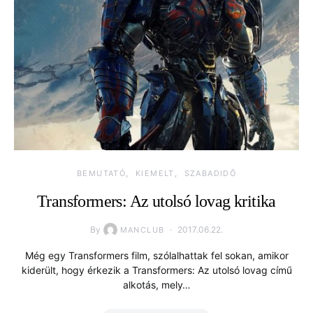
BEMUTATÓ
KIEMELT
SZABADIDŐ
Transformers: Az utolsó lovag kritika
By
2017.06.22.
MANCLUB
Még egy Transformers film, szólalhattak fel sokan, amikor
kiderült, hogy érkezik a Transformers: Az utolsó lovag című
alkotás, mely…