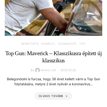
BEMUTATÓ
KIEMELT
SZABADIDŐ
TOP
Top Gun: Maverick – Klasszikusra épített új
klasszikus
By
2022.05.25.
MANCLUB
Belegondolni is furcsa, hogy 36 évet kellett várni a Top Gun
folytatására, melyre 2 évet nyilván a koronavírus…
OLVASS TOVÁBB