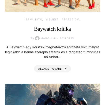
BEMUTATÓ
KIEMELT
SZABADIDŐ
Baywatch kritika
By
2017.07.13.
MANCLUB
A Baywatch egy korszak meghatározó sorozata volt, melyet
leginkább a benne szereplő sztárok és a rengeteg fürdőruhás
nő tudott…
OLVASS TOVÁBB