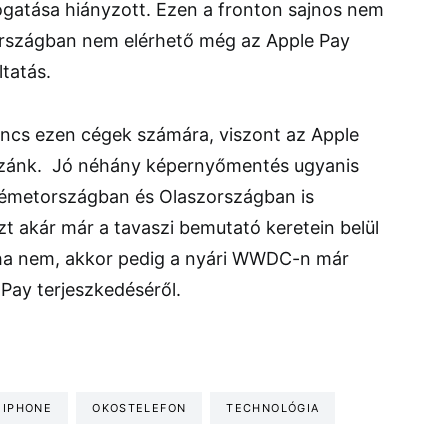
gatása hiányzott. Ezen a fronton sajnos nem
g országban nem elérhető még az Apple Pay
ltatás.
incs ezen cégek számára, viszont az Apple
ozzánk. Jó néhány képernyőmentés ugyanis
Németországban és Olaszországban is
zt akár már a tavaszi bemutató keretein belül
, ha nem, akkor pedig a nyári WWDC-n már
Pay terjeszkedéséről.
IPHONE
OKOSTELEFON
TECHNOLÓGIA