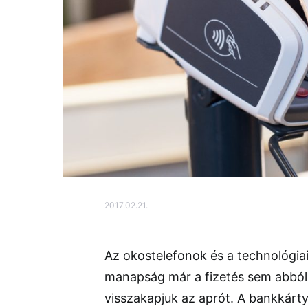
2017.02.21.
Az okostelefonok és a technológia
manapság már a fizetés sem abból á
visszakapjuk az aprót. A bankkárt