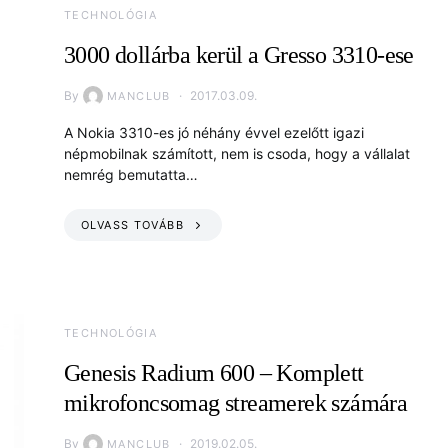
TECHNOLÓGIA
3000 dollárba kerül a Gresso 3310-ese
By
2017.03.09.
MANCLUB
A Nokia 3310-es jó néhány évvel ezelőtt igazi
népmobilnak számított, nem is csoda, hogy a vállalat
nemrég bemutatta…
OLVASS TOVÁBB
TECHNOLÓGIA
Genesis Radium 600 – Komplett
mikrofoncsomag streamerek számára
By
2019.02.05.
MANCLUB