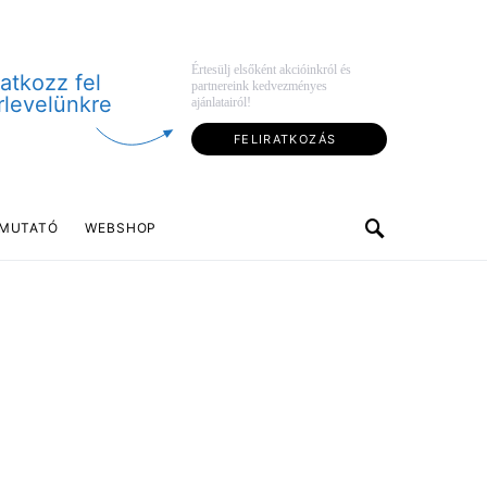
Értesülj elsőként akcióinkról és
ratkozz fel
partnereink kedvezményes
rlevelünkre
ajánlatairól!
FELIRATKOZÁS
MUTATÓ
WEBSHOP