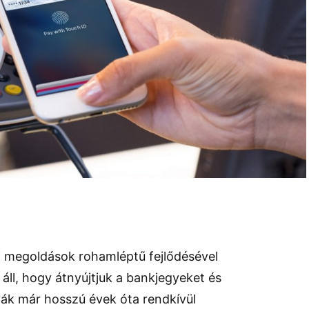
i megoldások rohamléptű fejlődésével
ll, hogy átnyújtjuk a bankjegyeket és
yák már hosszú évek óta rendkívül