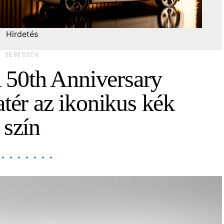
Hirdetés
SEBESSÉG
 50th Anniversary
atér az ikonikus kék
szín