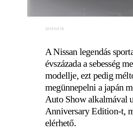
2019.04.18.
A Nissan legendás sport
évszázada a sebesség me
modellje, ezt pedig mél
megünnepelni a japán m
Auto Show alkalmával u
Anniversary Edition-t, 
elérhető.