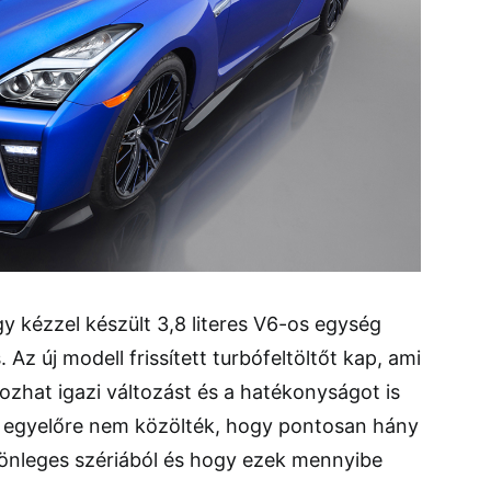
gy kézzel készült 3,8 literes V6-os egység
 Az új modell frissített turbófeltöltőt kap, ami
zhat igazi változást és a hatékonyságot is
zt egyelőre nem közölték, hogy pontosan hány
lönleges szériából és hogy ezek mennyibe