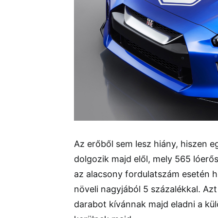
Az erőből sem lesz hiány, hiszen e
dolgozik majd elől, mely 565 lóerős.
az alacsony fordulatszám esetén ho
növeli nagyjából 5 százalékkal. A
darabot kívánnak majd eladni a kü