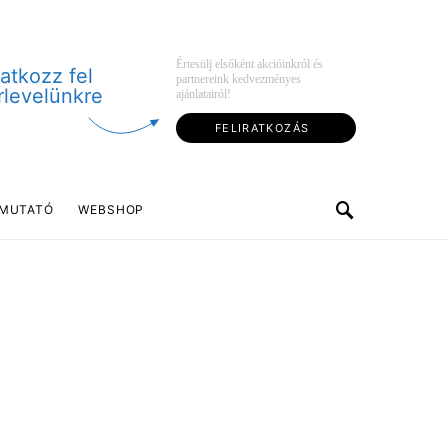
Értesülj elsőként akcióinkról és
ratkozz fel
partnereink kedvezményes
rlevelünkre
ajánlatairól!
FELIRATKOZÁS
MUTATÓ
WEBSHOP