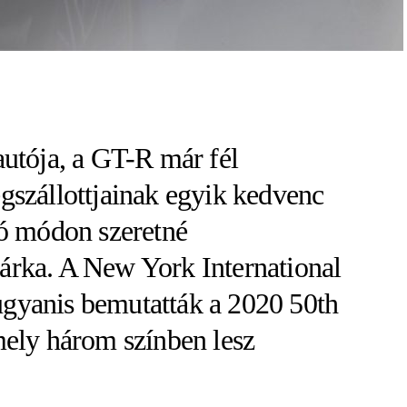
autója, a GT-R már fél
gszállottjainak egyik kedvenc
tó módon szeretné
árka. A New York International
gyanis bemutatták a 2020 50th
mely három színben lesz