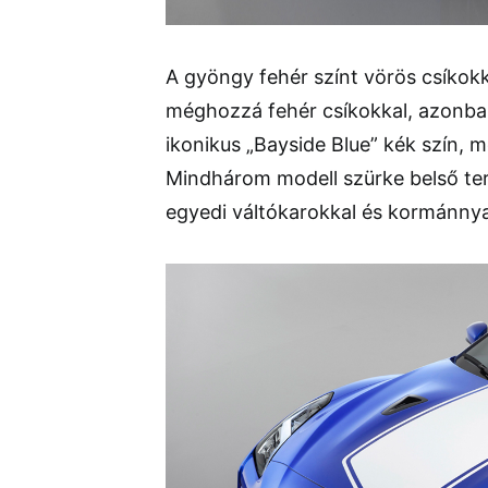
A gyöngy fehér színt vörös csíkokka
méghozzá fehér csíkokkal, azonba
ikonikus „Bayside Blue” kék szín, 
Mindhárom modell szürke belső tere
egyedi váltókarokkal és kormánnya