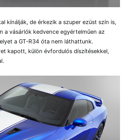
l kínálják, de érkezik a szuper ezüst szín is,
n a vásárlók kedvence egyértelműen az
melyet a GT-R34 óta nem láthattunk.
t kapott, külön évfordulós díszítésekkel,
l.