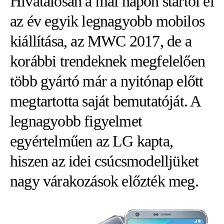
Hivatalosan a mai napon startol el
az év egyik legnagyobb mobilos
kiállítása, az MWC 2017, de a
korábbi trendeknek megfelelően
több gyártó már a nyitónap előtt
megtartotta saját bemutatóját. A
legnagyobb figyelmet
egyértelműen az LG kapta,
hiszen az idei csúcsmodelljüket
nagy várakozások előzték meg.