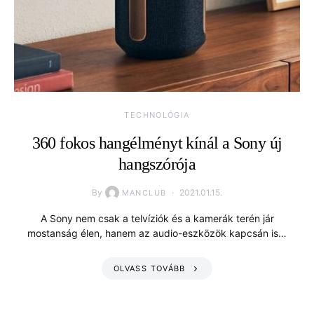
TECHNOLÓGIA
360 fokos hangélményt kínál a Sony új
hangszórója
By
2021.01.15.
MANCLUB
A Sony nem csak a telvíziók és a kamerák terén jár
mostanság élen, hanem az audio-eszközök kapcsán is…
OLVASS TOVÁBB