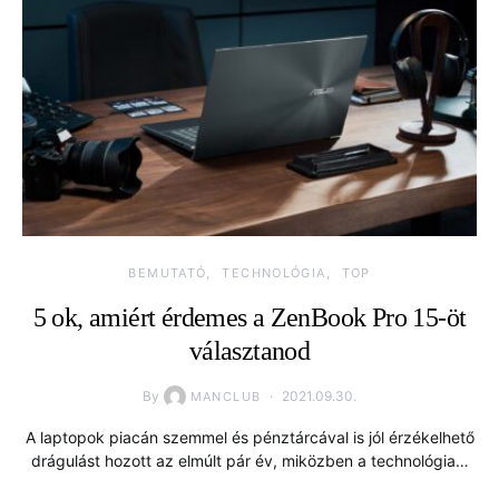
BEMUTATÓ
TECHNOLÓGIA
TOP
5 ok, amiért érdemes a ZenBook Pro 15-öt
választanod
By
2021.09.30.
MANCLUB
A laptopok piacán szemmel és pénztárcával is jól érzékelhető
drágulást hozott az elmúlt pár év, miközben a technológia…