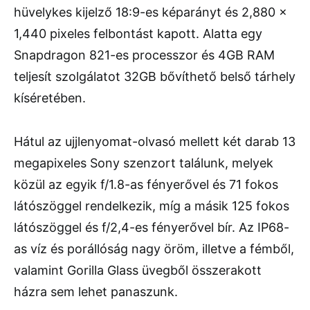
hüvelykes kijelző 18:9-es képarányt és 2,880 x
1,440 pixeles felbontást kapott. Alatta egy
Snapdragon 821-es processzor és 4GB RAM
teljesít szolgálatot 32GB bővíthető belső tárhely
kíséretében.
Hátul az ujjlenyomat-olvasó mellett két darab 13
megapixeles Sony szenzort találunk, melyek
közül az egyik f/1.8-as fényerővel és 71 fokos
látószöggel rendelkezik, míg a másik 125 fokos
látószöggel és f/2,4-es fényerővel bír. Az IP68-
as víz és porállóság nagy öröm, illetve a fémből,
valamint Gorilla Glass üvegből összerakott
házra sem lehet panaszunk.