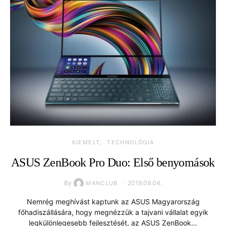
KIEMELT
TECHNOLÓGIA
ASUS ZenBook Pro Duo: Első benyomások
By
2019.09.04.
MANCLUB
Nemrég meghívást kaptunk az ASUS Magyarország
főhadiszállására, hogy megnézzük a tajvani vállalat egyik
legkülönlegesebb fejlesztését, az ASUS ZenBook…