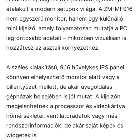
átalakult a modern setupok világa. A ZM-MF916
nem egyszerű monitor, hanem egy különálló
mini kijelző, amely folyamatosan mutatja a PC
legfontosabb adatait – miközben vizuálisan is
hozzátesz az asztali környezethez.
A széles kialakítású, 9,16 hüvelykes IPS panel
könnyen elhelyezhető monitor alatt vagy a
billentyűzet mellett, de akár üvegoldalas
gépházak belsejében is jól mutat. A kijelzőn
megjelenhetnek a processzor és videokártya
hőmérsékletei, ventilátoradatok vagy más
rendszerinformációk, de akár saját képek és
widgetek is.