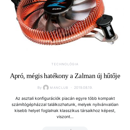
TECHNOLÓGIA
Apró, mégis hatékony a Zalman új hűtője
By
2019.08.19.
MANCLUB
Az asztali konfigurációk piacán egyre több kompakt
számítógépházzal találkozhatunk, melyek nyilvánvalóan
kisebb helyet foglalnak klasszikus társaikhoz képest,
viszont…