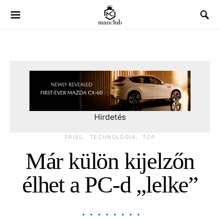
Hirdetés
FRISS
TECHNOLÓGIA
TOP
Már külön kijelzőn
élhet a PC-d „lelke”