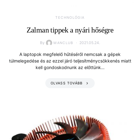
TECHNOLÓGIA
Zalman tippek a nyári hőségre
By
2021.05.24.
MANCLUB
A laptopok megfelelő hűtéséről nemcsak a gépek
túlmelegedése és az ezzel járó teljesítménycsökkenés miatt
kell gondoskodnunk az előttünk…
OLVASS TOVÁBB