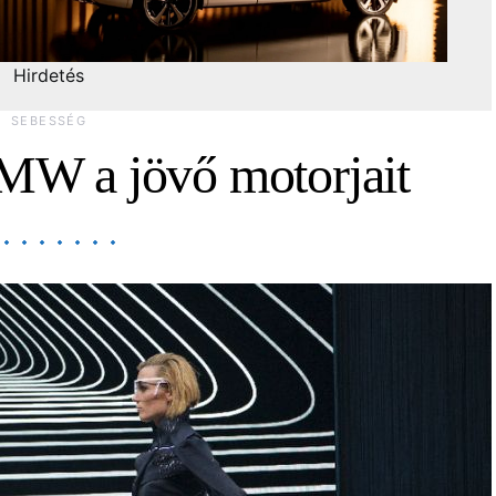
Hirdetés
SEBESSÉG
BMW a jövő motorjait