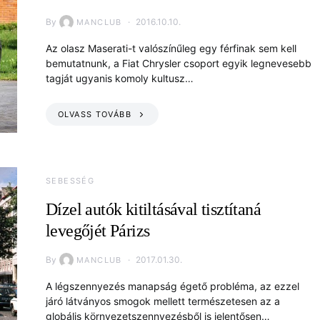
By
2016.10.10.
MANCLUB
Az olasz Maserati-t valószínűleg egy férfinak sem kell
bemutatnunk, a Fiat Chrysler csoport egyik legnevesebb
tagját ugyanis komoly kultusz…
OLVASS TOVÁBB
SEBESSÉG
Dízel autók kitiltásával tisztítaná
levegőjét Párizs
By
2017.01.30.
MANCLUB
A légszennyezés manapság égető probléma, az ezzel
járó látványos smogok mellett természetesen az a
globális környezetszennyezésből is jelentősen…