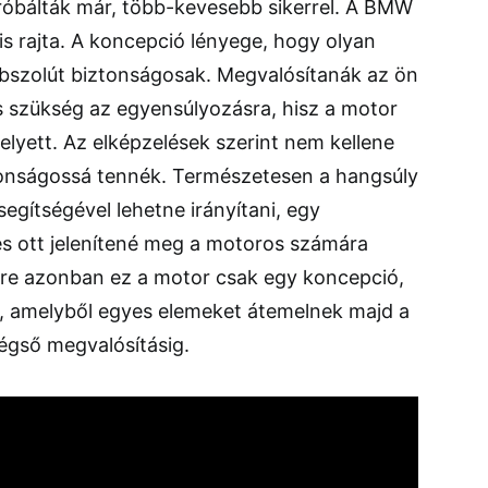
próbálták már, több-kevesebb sikerrel. A BMW
s rajta. A koncepció lényege, hogy olyan
bszolút biztonságosak. Megvalósítanák az ön
s szükség az egyensúlyozásra, hisz a motor
elyett. Az elképzelések szerint nem kellene
tonságossá tennék. Természetesen a hangsúly
egítségével lehetne irányítani, egy
és ott jelenítené meg a motoros számára
őre azonban ez a motor csak egy koncepció,
el, amelyből egyes elemeket átemelnek majd a
égső megvalósításig.