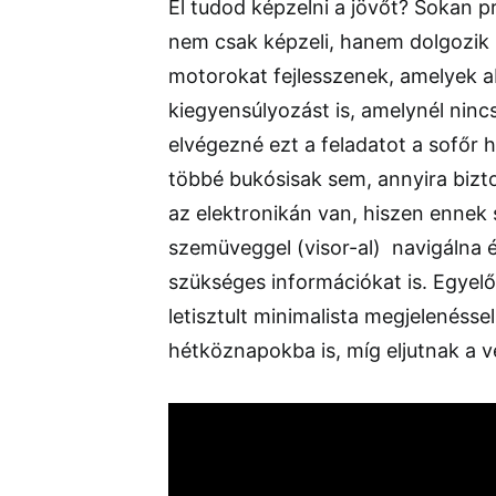
El tudod képzelni a jövőt? Sokan 
nem csak képzeli, hanem dolgozik i
motorokat fejlesszenek, amelyek a
kiegyensúlyozást is, amelynél ninc
elvégezné ezt a feladatot a sofőr h
többé bukósisak sem, annyira biz
az elektronikán van, hiszen ennek s
szemüveggel (visor-al) navigálna 
szükséges információkat is. Egyel
letisztult minimalista megjelenéss
hétköznapokba is, míg eljutnak a v