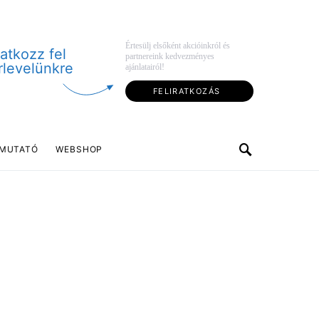
Értesülj elsőként akcióinkról és
ratkozz fel
partnereink kedvezményes
rlevelünkre
ajánlatairól!
FELIRATKOZÁS
MUTATÓ
WEBSHOP