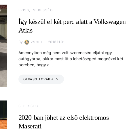
FRISS
SEBESSÉG
Így készül el két perc alatt a Volkswagen
Atlas
By
2018.11.01.
ZSOLT
Amennyiben még nem volt szerencséd eljutni egy
autógyárba, akkor most itt a lehetőséged megnézni két
percben, hogy a…
OLVASS TOVÁBB
SEBESSÉG
2020-ban jöhet az első elektromos
Maserati