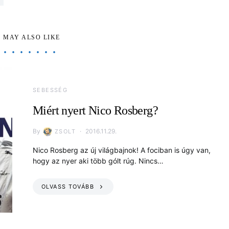
 MAY ALSO LIKE
SEBESSÉG
Miért nyert Nico Rosberg?
By
2016.11.29.
ZSOLT
Nico Rosberg az új világbajnok! A fociban is úgy van,
hogy az nyer aki több gólt rúg. Nincs…
OLVASS TOVÁBB