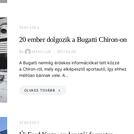
SEBESSÉG
20 ember dolgozik a Bugatti Chiron-on
By
2017.02.08.
MANCLUB
A Bugatti nemrég érdekes információkat tett közzé
a Chiron-ról, mely egy elképesztő sportautó, így ehhez
méltóan bánnak vele. A…
OLVASS TOVÁBB
SEBESSÉG