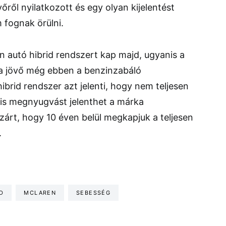
őről nyilatkozott és egy olyan kijelentést
 fognak örülni.
 autó hibrid rendszert kap majd, ugyanis a
é a jövő még ebben a benzinzabáló
ibrid rendszer azt jelenti, hogy nem teljesen
kis megnyugvást jelenthet a márka
árt, hogy 10 éven belül megkapjuk a teljesen
.
D
MCLAREN
SEBESSÉG