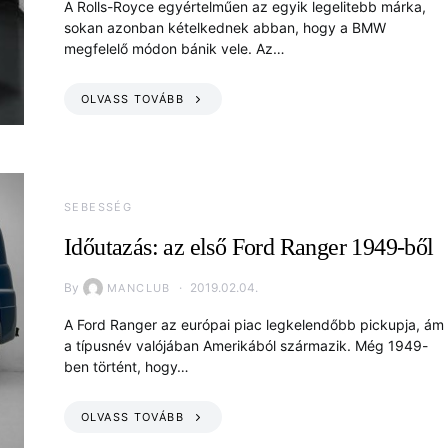
A Rolls-Royce egyértelműen az egyik legelitebb márka,
sokan azonban kételkednek abban, hogy a BMW
megfelelő módon bánik vele. Az…
OLVASS TOVÁBB
SEBESSÉG
Időutazás: az első Ford Ranger 1949-ből
By
2019.02.04.
MANCLUB
A Ford Ranger az európai piac legkelendőbb pickupja, ám
a típusnév valójában Amerikából származik. Még 1949-
ben történt, hogy…
OLVASS TOVÁBB