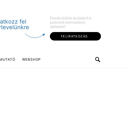
Értesülj elsőként akcióinkról és
ratkozz fel
partnereink kedvezményes
rlevelünkre
ajánlatairól!
FELIRATKOZÁS
MUTATÓ
WEBSHOP