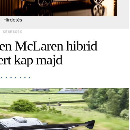
Hirdetés
SEBESSÉG
en McLaren hibrid
ert kap majd