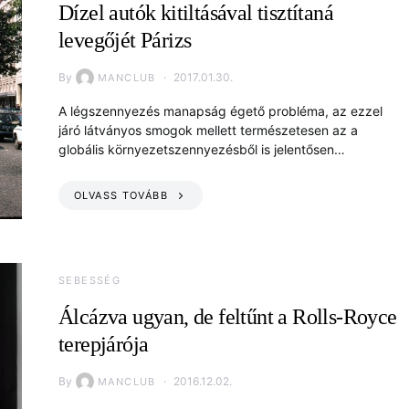
Dízel autók kitiltásával tisztítaná
levegőjét Párizs
By
2017.01.30.
MANCLUB
A légszennyezés manapság égető probléma, az ezzel
járó látványos smogok mellett természetesen az a
globális környezetszennyezésből is jelentősen…
OLVASS TOVÁBB
SEBESSÉG
Álcázva ugyan, de feltűnt a Rolls-Royce
terepjárója
By
2016.12.02.
MANCLUB