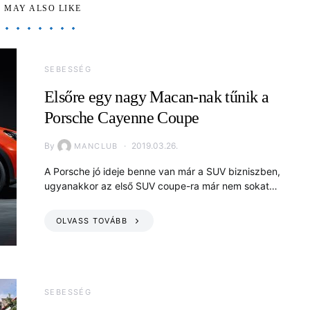
 MAY ALSO LIKE
SEBESSÉG
Elsőre egy nagy Macan-nak tűnik a
Porsche Cayenne Coupe
By
2019.03.26.
MANCLUB
A Porsche jó ideje benne van már a SUV bizniszben,
ugyanakkor az első SUV coupe-ra már nem sokat…
OLVASS TOVÁBB
SEBESSÉG