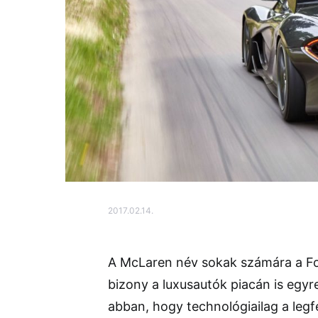
2017.02.14.
A McLaren név sokak számára a For
bizony a luxusautók piacán is egyre
abban, hogy technológiailag a legfe