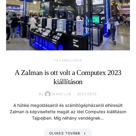
TECHNOLÓGIA
A Zalman is ott volt a Computex 2023
kiállításon
By
2023.06.12.
MANCLUB
A hűtési megoldásairól és számítógépházairól elhíresült
Zalman is képviseltette magát az idei Computex kiállításon
Tajpejben. Míg néhány vendégnek…
OLVASS TOVÁBB