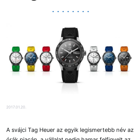
2017.01.20.
A svájci Tag Heuer az egyik legismertebb név az
órák piacán, a vállalat pedig hamar felfigyelt az