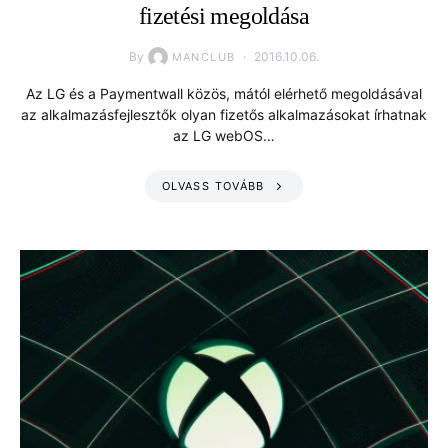
fizetési megoldása
By
2016.10.06.
MANCLUB
Az LG és a Paymentwall közös, mától elérhető megoldásával
az alkalmazásfejlesztők olyan fizetős alkalmazásokat írhatnak
az LG webOS…
OLVASS TOVÁBB