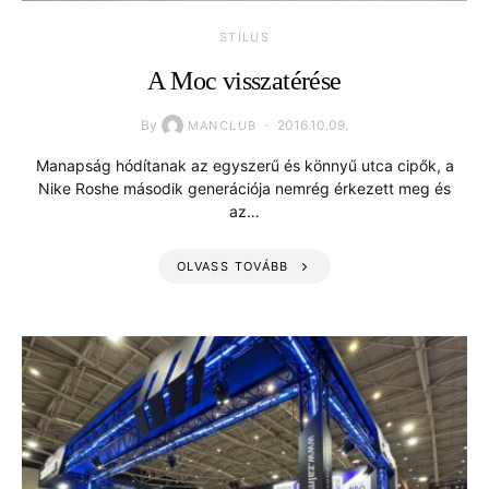
STÍLUS
A Moc visszatérése
By
2016.10.09.
MANCLUB
Manapság hódítanak az egyszerű és könnyű utca cipők, a
Nike Roshe második generációja nemrég érkezett meg és
az…
OLVASS TOVÁBB