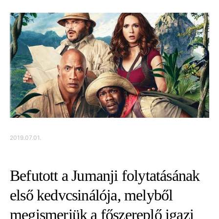
2019.07.01.
Befutott a Jumanji folytatásának
első kedvcsinálója, melyből
megismerjük a főszereplő igazi