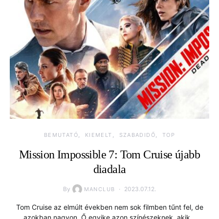
BEMUTATÓ
KIEMELT
SZABADIDŐ
TOP
Mission Impossible 7: Tom Cruise újabb
diadala
By
2023.07.12.
MANCLUB
Tom Cruise az elmúlt években nem sok filmben tűnt fel, de
azokban nagyon. Ő egyike azon színészeknek, akik…