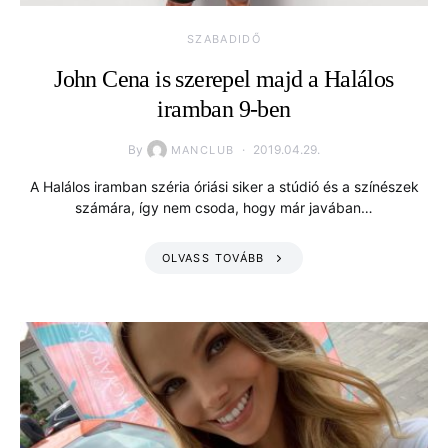
SZABADIDŐ
John Cena is szerepel majd a Halálos
iramban 9-ben
By
2019.04.29.
MANCLUB
A Halálos iramban széria óriási siker a stúdió és a színészek
számára, így nem csoda, hogy már javában…
OLVASS TOVÁBB