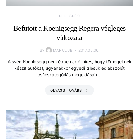
SEBESSÉG
Befutott a Koenigsegg Regera végleges
változata
By
2017.03.06.
MANCLUB
A svéd Koenigsegg nem éppen arról híres, hogy tömegeknek
készít autókat, ugyanakkor egyedi ízlésük és abszolút
csúcskategóriás megoldásaik…
OLVASS TOVÁBB