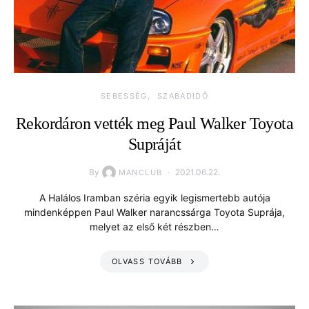
SEBESSÉG
SZABADIDŐ
Rekordáron vették meg Paul Walker Toyota
Supráját
By
2021.06.22.
MANCLUB
A Halálos Iramban széria egyik legismertebb autója
mindenképpen Paul Walker narancssárga Toyota Suprája,
melyet az első két részben…
OLVASS TOVÁBB