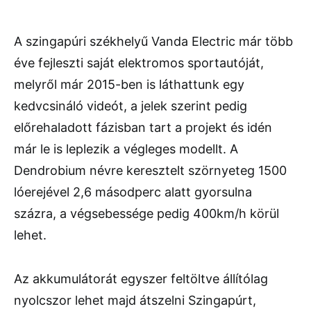
A szingapúri székhelyű Vanda Electric már több
éve fejleszti saját elektromos sportautóját,
melyről már 2015-ben is láthattunk egy
kedvcsináló videót, a jelek szerint pedig
előrehaladott fázisban tart a projekt és idén
már le is leplezik a végleges modellt. A
Dendrobium névre keresztelt szörnyeteg 1500
lóerejével 2,6 másodperc alatt gyorsulna
százra, a végsebessége pedig 400km/h körül
lehet.
Az akkumulátorát egyszer feltöltve állítólag
nyolcszor lehet majd átszelni Szingapúrt,