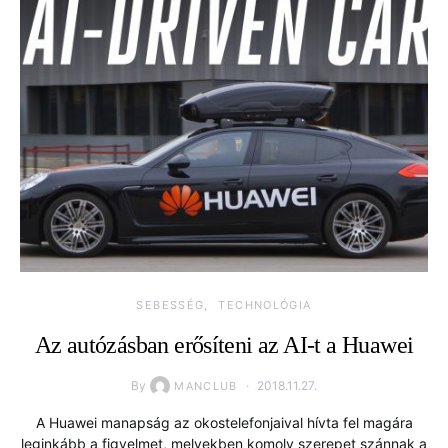
SEBESSÉG
TECHNOLÓGIA
Az autózásban erősíteni az AI-t a Huawei
By
2018.11.27.
MANCLUB
A Huawei manapság az okostelefonjaival hívta fel magára
leginkább a figyelmet, melyekben komoly szerepet szánnak a