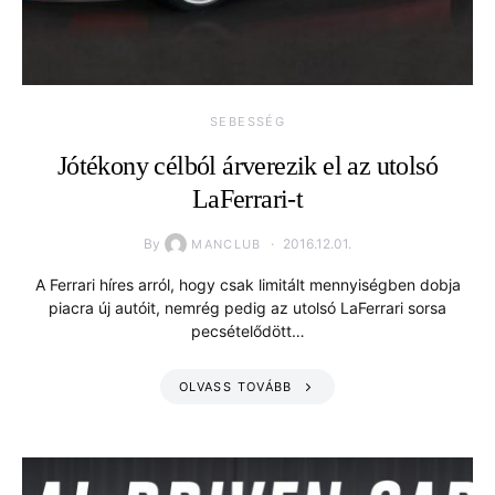
SEBESSÉG
Jótékony célból árverezik el az utolsó
LaFerrari-t
By
2016.12.01.
MANCLUB
A Ferrari híres arról, hogy csak limitált mennyiségben dobja
piacra új autóit, nemrég pedig az utolsó LaFerrari sorsa
pecsételődött…
OLVASS TOVÁBB