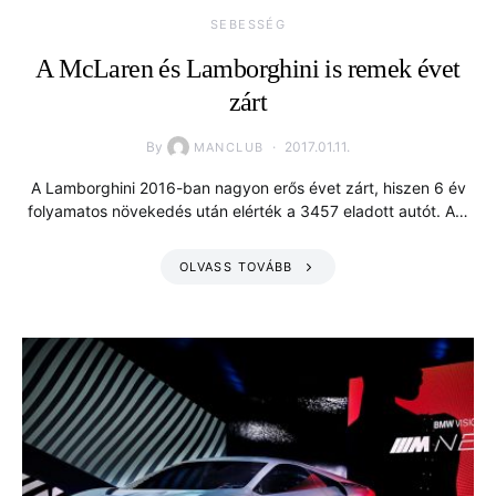
SEBESSÉG
A McLaren és Lamborghini is remek évet
zárt
By
2017.01.11.
MANCLUB
A Lamborghini 2016-ban nagyon erős évet zárt, hiszen 6 év
folyamatos növekedés után elérték a 3457 eladott autót. A…
OLVASS TOVÁBB