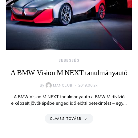
SEBESSÉG
A BMW Vision M NEXT tanulmányautó
By
2019.06.27.
MANCLUB
A BMW Vision M NEXT tanulmányautó a BMW M divízió
elképzelt jövőképébe enged idő előtti betekintést – egy…
OLVASS TOVÁBB