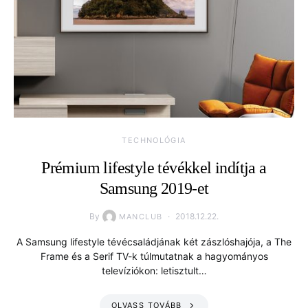
TECHNOLÓGIA
Prémium lifestyle tévékkel indítja a
Samsung 2019-et
By
2018.12.22.
MANCLUB
A Samsung lifestyle tévécsaládjának két zászlóshajója, a The
Frame és a Serif TV-k túlmutatnak a hagyományos
televíziókon: letisztult…
OLVASS TOVÁBB