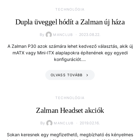
TECHNOLÓGIA
Dupla üveggel hódít a Zalman új háza
By
2023.08.22.
MANCLUB
A Zalman P30 azok számára lehet kedvező választás, akik új
mATX vagy Mini-ITX alaplapokra építenének egy egyedi
konfigurációt.…
OLVASS TOVÁBB
TECHNOLÓGIA
Zalman Headset akciók
By
2019.02.16.
MANCLUB
Sokan keresnek egy megfizethető, megbízható és kényelmes