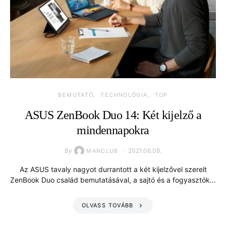
BEMUTATÓ
TECHNOLÓGIA
TOP
ASUS ZenBook Duo 14: Két kijelző a
mindennapokra
By
2021.06.08.
MANCLUB
Az ASUS tavaly nagyot durrantott a két kijelzővel szerelt
ZenBook Duo család bemutatásával, a sajtó és a fogyasztók…
OLVASS TOVÁBB