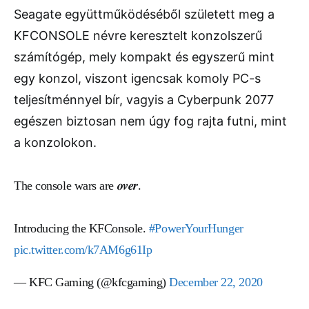
Seagate együttműködéséből született meg a
KFCONSOLE névre keresztelt konzolszerű
számítógép, mely kompakt és egyszerű mint
egy konzol, viszont igencsak komoly PC-s
teljesítménnyel bír, vagyis a Cyberpunk 2077
egészen biztosan nem úgy fog rajta futni, mint
a konzolokon.
The console wars are 𝒐𝒗𝒆𝒓.
Introducing the KFConsole.
#PowerYourHunger
pic.twitter.com/k7AM6g61Ip
— KFC Gaming (@kfcgaming)
December 22, 2020