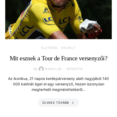
ÉLETMÓD
KIEMELT
Mit esznek a Tour de France versenyzői?
By
2019.07.14.
MANCLUB
Az ikonikus, 21 napos kerékpárverseny alatt nagyjából 140
000 kalóriát éget el egy versenyző, hiszen iszonyúan
megterhelő megmérettetésről…
OLVASS TOVÁBB