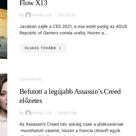
Flow X13
By
2021.01.12.
MANCLUB
Javában zajlik a CES 2021, a mai estét pedig az ASUS
Republic of Gamers vonala uralta, hiszen a…
OLVASS TOVÁBB
SZABADIDŐ
Befutott a legújabb Assassin’s Creed
előzetes
By
2016.12.09.
MANCLUB
Az Assassin’s Creed név sokáig csak a játékosoknak
mondhatott valamit, hiszen a francia Ubisoft egyik