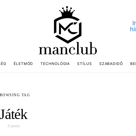
I
hí
SÉG
ÉLETMÓD
TECHNOLÓGIA
STÍLUS
SZABADIDŐ
BE
ROWSING TAG
Játék
3 posts