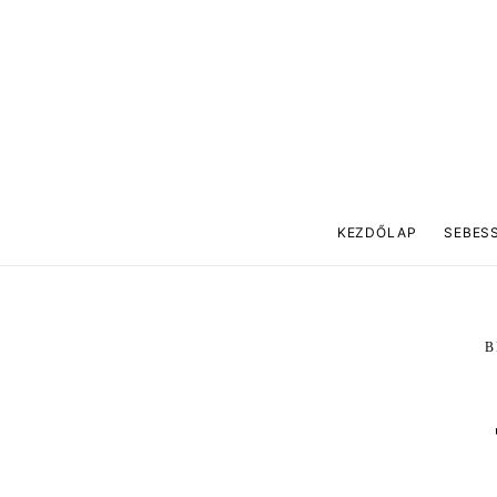
KEZDŐLAP
SEBES
B