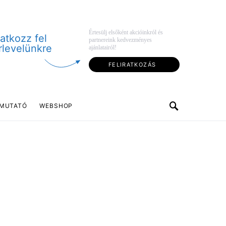
Értesülj elsőként akcióinkról és
ratkozz fel
partnereink kedvezményes
rlevelünkre
ajánlatairól!
FELIRATKOZÁS
MUTATÓ
WEBSHOP