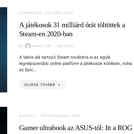
SZABADIDŐ
TECHNOLÓGIA
A játékosok 31 milliárd órát töltöttek a
Steam-en 2020-ban
By
2021.01.17.
MANCLUB
A Valve alá tartozó Steam továbbra is az egyik
legnépszerűbb online platform a játékosok körében, noha
az Epic…
OLVASS TOVÁBB
KIEMELT
TECHNOLÓGIA
TOP
Gamer ultrabook az ASUS-tól: Itt a ROG