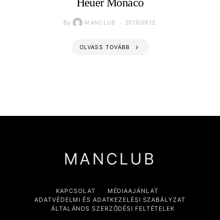
Heuer Monaco
By
2019.09.12.
MANCLUB
OLVASS TOVÁBB
MANCLUB
KAPCSOLAT
MÉDIAAJÁNLAT
ADATVÉDELMI ÉS ADATKEZELÉSI SZABÁLYZAT
ÁLTALÁNOS SZERZŐDÉSI FELTÉTELEK