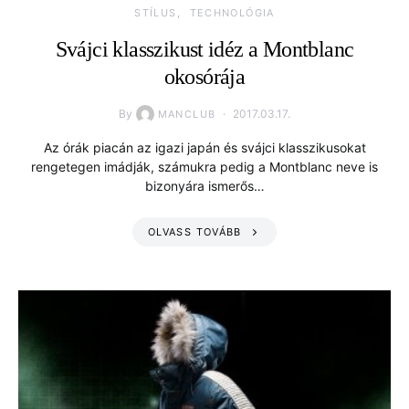
STÍLUS
TECHNOLÓGIA
Svájci klasszikust idéz a Montblanc
okosórája
By
2017.03.17.
MANCLUB
Az órák piacán az igazi japán és svájci klasszikusokat
rengetegen imádják, számukra pedig a Montblanc neve is
bizonyára ismerős…
OLVASS TOVÁBB