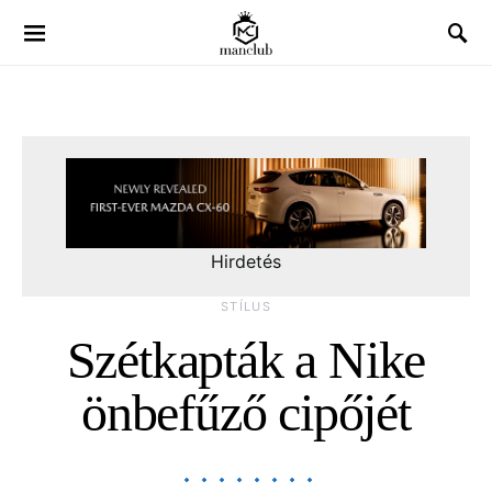
Hirdetés
STÍLUS
Szétkapták a Nike
önbefűző cipőjét