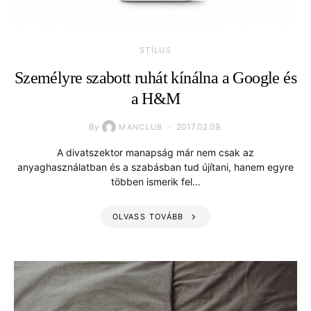
STÍLUS
Személyre szabott ruhát kínálna a Google és
a H&M
By
2017.02.09.
MANCLUB
A divatszektor manapság már nem csak az
anyaghasználatban és a szabásban tud újítani, hanem egyre
többen ismerik fel…
OLVASS TOVÁBB