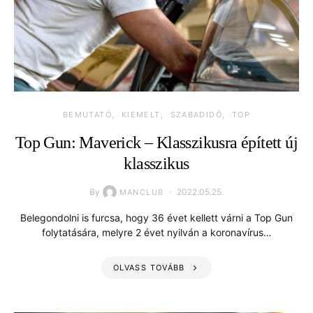
BEMUTATÓ
KIEMELT
SZABADIDŐ
TOP
Top Gun: Maverick – Klasszikusra épített új
klasszikus
By
2022.05.25.
MANCLUB
Belegondolni is furcsa, hogy 36 évet kellett várni a Top Gun
folytatására, melyre 2 évet nyilván a koronavírus…
OLVASS TOVÁBB