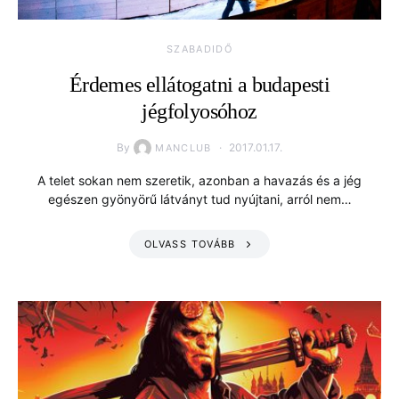
SZABADIDŐ
Érdemes ellátogatni a budapesti
jégfolyosóhoz
By
2017.01.17.
MANCLUB
A telet sokan nem szeretik, azonban a havazás és a jég
egészen gyönyörű látványt tud nyújtani, arról nem…
OLVASS TOVÁBB