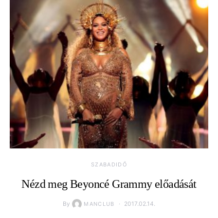
SZABADIDŐ
Nézd meg Beyoncé Grammy előadását
By
2017.02.14.
MANCLUB