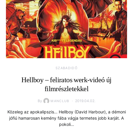
SZABADIDŐ
Hellboy – feliratos werk-videó új
filmrészletekkel
By
2019.04.02.
MANCLUB
Közeleg az apokalipszis… Hellboy (David Harbour), a démoni
jófiú hamarosan kemény fába vágja termetes jobb karját. A
pokoli…