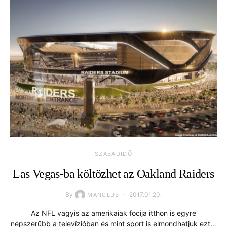
SZABADIDŐ
Las Vegas-ba költözhet az Oakland Raiders
By
2017.01.20.
MANCLUB
Az NFL vagyis az amerikaiak focija itthon is egyre
népszerűbb a televízióban és mint sport is elmondhatjuk ezt…