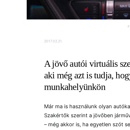
F
2017.02.21.
A jövő autói virtuális sz
aki még azt is tudja, ho
munkahelyünkön
Már ma is használunk olyan autók
Szakértők szerint a jövőben járműv
– még akkor is, ha egyetlen szót s