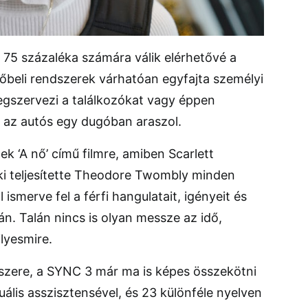
 75 százaléka számára válik elérhetővé a
vőbeli rendszerek várhatóan egyfajta személyi
megszervezi a találkozókat vagy éppen
n az autós egy dugóban araszol.
 ‘A nő’ című filmre, amiben Scarlett
ki teljesítette Theodore Twombly minden
ismerve fel a férfi hangulatait, igényeit és
án. Talán nincs is olyan messze az idő,
lyesmire.
dszere, a SYNC 3 már ma is képes összekötni
uális asszisztensével, és 23 különféle nyelven