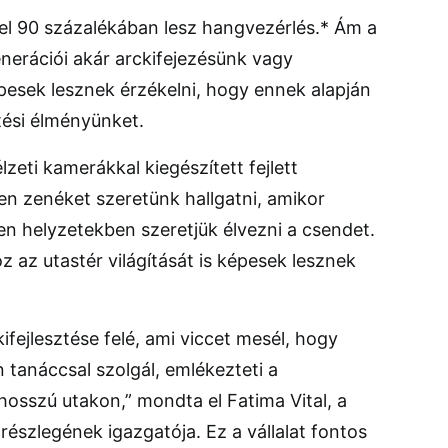
el 90 százalékában lesz hangvezérlés.* Ám a
nerációi akár arckifejezésünk vagy
pesek lesznek érzékelni, hogy ennek alapján
tési élményünket.
zeti kamerákkal kiegészített fejlett
en zenéket szeretünk hallgatni, amikor
en helyzetekben szeretjük élvezni a csendet.
z az utastér világítását is képesek lesznek
ifejlesztése felé, ami viccet mesél, hogy
n tanáccsal szolgál, emlékezteti a
 hosszú utakon,” mondta el Fatima Vital, a
észlegének igazgatója. Ez a vállalat fontos