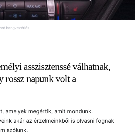
ord hangvezérlés
emélyi asszisztenssé válhatnak,
gy rossz napunk volt a
at, amelyek megértik, amit mondunk.
eink akár az érzelmeinkből is olvasni fognak
em szólunk.