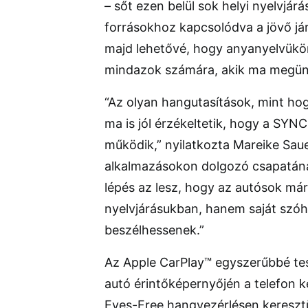
– sőt ezen belül sok helyi nyelvjár
forrásokhoz kapcsolódva a jövő j
majd lehetővé, hogy anyanyelvükön
mindazok számára, akik ma megün
“Az olyan hangutasítások, mint hog
ma is jól érzékeltetik, hogy a SYNC
működik,” nyilatkozta Mareike Sau
alkalmazásokon dolgozó csapatána
lépés az lesz, hogy az autósok má
nyelvjárásukban, hanem saját szó
beszélhessenek.”
Az Apple CarPlay™ egyszerűbbé tes
autó érintőképernyőjén a telefon ke
Eyes-Free hangvezérlésen keresztü