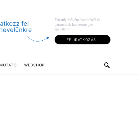
Értesülj elsőként akcióinkról és
ratkozz fel
partnereink kedvezményes
rlevelünkre
ajánlatairól!
FELIRATKOZÁS
MUTATÓ
WEBSHOP