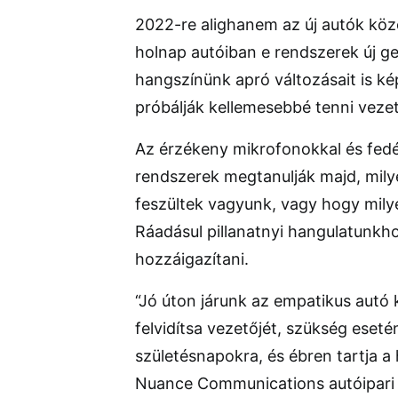
2022-re alighanem az új autók köz
holnap autóiban e rendszerek új ge
hangszínünk apró változásait is ké
próbálják kellemesebbé tenni veze
Az érzékeny mikrofonokkal és fedél
rendszerek megtanulják majd, mily
feszültek vagyunk, vagy hogy mily
Ráadásul pillanatnyi hangulatunkho
hozzáigazítani.
“Jó úton járunk az empatikus autó k
felvidítsa vezetőjét, szükség eseté
születésnapokra, és ébren tartja a
Nuance Communications autóipari r