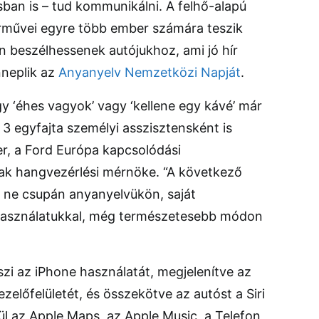
ásban is – tud kommunikálni. A felhő-alapú
árművei egyre több ember számára teszik
 beszélhessenek autójukhoz, ami jó hír
neplik az
Anyanyelv Nemzetközi Napját
.
y ‘éhes vagyok’ vagy ‘kellene egy kávé’ már
 3 egyfajta személyi asszisztensként is
er, a Ford Európa kapcsolódási
k hangvezérlési mérnöke. “A következő
r ne csupán anyanyelvükön, saját
használatukkal, még természetesebb módon
zi az iPhone használatát, megjelenítve az
zelőfelületét, és összekötve az autóst a Siri
l az Apple Maps, az Apple Music, a Telefon