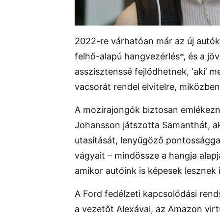
2022-re várhatóan már az új autók
felhő-alapú hangvezérlés*, és a jö
asszisztenssé fejlődhetnek, ‘aki’ 
vacsorát rendel elvitelre, miközbe
A mozirajongók biztosan emlékeznek
Johansson játszotta Samanthát, a
utasítását, lenyűgöző pontossággal 
vágyait – mindössze a hangja alapj
amikor autóink is képesek lesznek i
A Ford fedélzeti kapcsolódási ren
a vezetőt Alexával, az Amazon virt