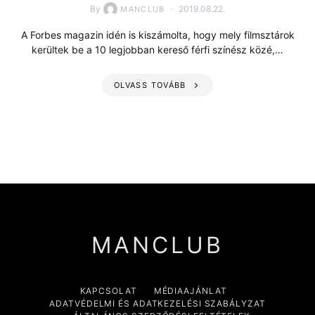
By
2019.08.22.
MANCLUB
A Forbes magazin idén is kiszámolta, hogy mely filmsztárok
kerültek be a 10 legjobban kereső férfi színész közé,…
OLVASS TOVÁBB
MANCLUB
KAPCSOLAT
MÉDIAAJÁNLAT
ADATVÉDELMI ÉS ADATKEZELÉSI SZABÁLYZAT