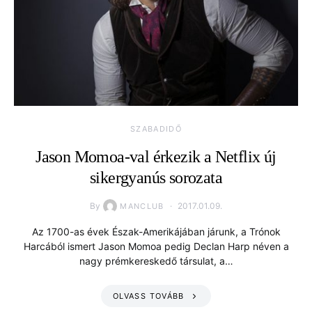
SZABADIDŐ
Jason Momoa-val érkezik a Netflix új
sikergyanús sorozata
By
2017.01.09.
MANCLUB
Az 1700-as évek Észak-Amerikájában járunk, a Trónok
Harcából ismert Jason Momoa pedig Declan Harp néven a
nagy prémkereskedő társulat, a…
OLVASS TOVÁBB