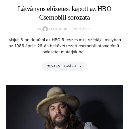
Látványos előzetest kapott az HBO
Csernobili sorozata
By
2019.03.29.
MANCLUB
Május 6-án debütál az HBO 5 részes mini-szériája, melyben
az 1986 április 26-án bekövetkezett csernobili atomerőmű-
balesetet mutatják be…
OLVASS TOVÁBB