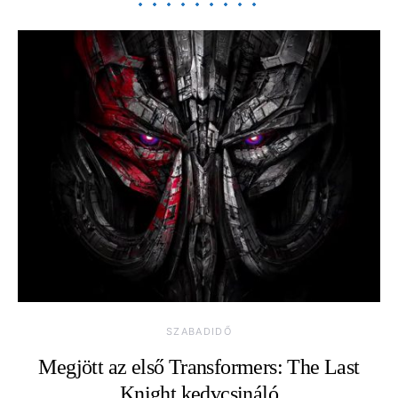
SZABADIDŐ
Megjött az első Transformers: The Last
Knight kedvcsináló