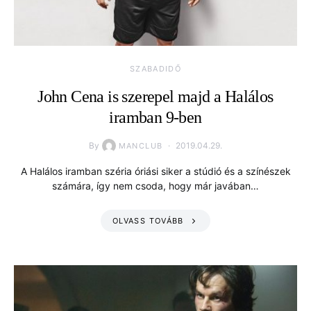
SZABADIDŐ
John Cena is szerepel majd a Halálos
iramban 9-ben
By
2019.04.29.
MANCLUB
A Halálos iramban széria óriási siker a stúdió és a színészek
számára, így nem csoda, hogy már javában…
OLVASS TOVÁBB