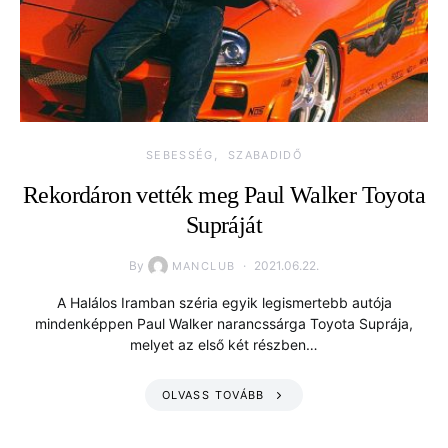
SEBESSÉG
SZABADIDŐ
Rekordáron vették meg Paul Walker Toyota
Supráját
By
2021.06.22.
MANCLUB
A Halálos Iramban széria egyik legismertebb autója
mindenképpen Paul Walker narancssárga Toyota Suprája,
melyet az első két részben…
OLVASS TOVÁBB