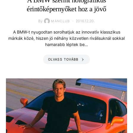
érintőképernyőket hoz a jövő
By
2016.12.20.
MANCLUB
A BMW-t nyugodtan sorolhatjuk az innovatív klasszikus
márkák közé, hiszen jó néhány közvetlen riválisuknál sokkal
hamarabb léptek be…
OLVASS TOVÁBB