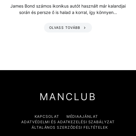
James Bond számos ikonikus autót használt már kalandjai
során és persze ő is halad a korral, így könnyen…
OLVASS TOVÁBB
MANCLUB
KAPCSOLAT
MÉDIAAJÁNLAT
ADATVÉDELMI ÉS ADATKEZELÉSI SZABÁLYZAT
ÁLTALÁNOS SZERZŐDÉSI FELTÉTELEK