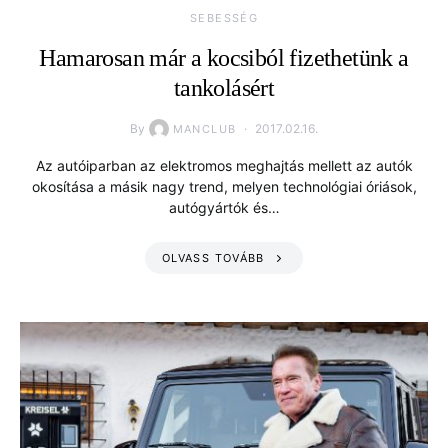
SEBESSÉG
Hamarosan már a kocsiból fizethetünk a
tankolásért
By
2017.02.16.
MANCLUB
Az autóiparban az elektromos meghajtás mellett az autók
okosítása a másik nagy trend, melyen technológiai óriások,
autógyártók és…
OLVASS TOVÁBB