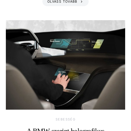
OLVASS TOVÁBB
SEBESSÉG
A BMW szerint holografikus