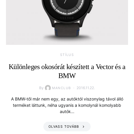
STÍLUS
Különleges okosórát készített a Vector és a
BMW
By
2016.11.22.
MANCLUB
A BMW-től már nem egy, az autóktól viszonylag távol álló
terméket láttunk, néha ugyanis a komolynál komolyabb
autók…
OLVASS TOVÁBB