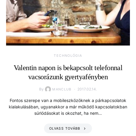
TECHNOLÓGIA
Valentin napon is bekapcsolt telefonnal
vacsorázunk gyertyafényben
By
2017.02.14.
MANCLUB
Fontos szerepe van a mobileszközöknek a párkapcsolatok
kialakulásában, ugyanakkor a már működő kapcsolatokban
súrlódásokat is okozhat, ha nem…
OLVASS TOVÁBB