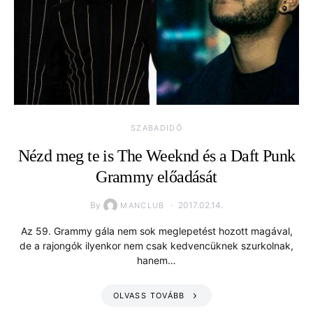
SZABADIDŐ
Nézd meg te is The Weeknd és a Daft Punk
Grammy előadását
By
2017.02.14.
MANCLUB
Az 59. Grammy gála nem sok meglepetést hozott magával,
de a rajongók ilyenkor nem csak kedvencüknek szurkolnak,
hanem…
OLVASS TOVÁBB