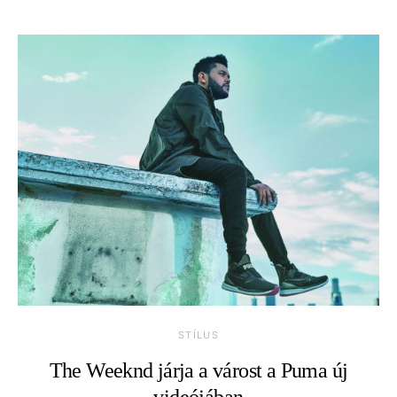
STÍLUS
The Weeknd járja a várost a Puma új