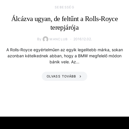
SEBESSÉG
Álcázva ugyan, de feltűnt a Rolls-Royce
terepjárója
By
2016.12.02.
MANCLUB
A Rolls-Royce egyértelműen az egyik legelitebb márka, sokan
azonban kételkednek abban, hogy a BMW megfelelő módon
bánik vele. Az…
OLVASS TOVÁBB