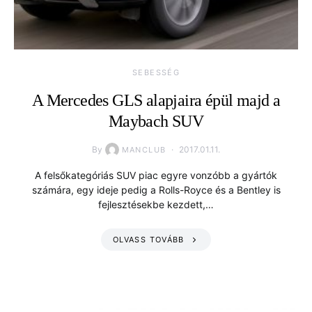
SEBESSÉG
A Mercedes GLS alapjaira épül majd a
Maybach SUV
By
2017.01.11.
MANCLUB
A felsőkategóriás SUV piac egyre vonzóbb a gyártók
számára, egy ideje pedig a Rolls-Royce és a Bentley is
fejlesztésekbe kezdett,…
OLVASS TOVÁBB