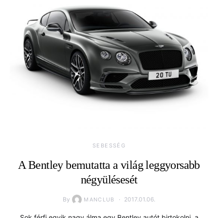
SEBESSÉG
A Bentley bemutatta a világ leggyorsabb
négyülésesét
By
2017.01.06.
MANCLUB
Sok férfi egyik nagy álma egy Bentley autót birtokolni, a