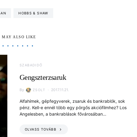
BAN
HOBBS & SHAW
 MAY ALSO LIKE
SZABADIDŐ
Gengszterzsaruk
By
2017.11.21.
ZSOLT
Alfahímek, gépfegyverek, zsaruk és bankrablók, sok
pénz. Kell-e ennél több egy pörgős akciófilmhez? Los
Angelesben, a bankrablások fővárosában…
OLVASS TOVÁBB