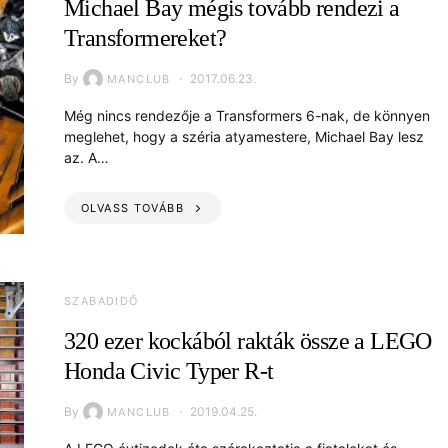
Michael Bay mégis tovább rendezi a
Transformereket?
By
2017.06.23.
MANCLUB
Még nincs rendezője a Transformers 6-nak, de könnyen
meglehet, hogy a széria atyamestere, Michael Bay lesz
az. A…
OLVASS TOVÁBB
SZABADIDŐ
320 ezer kockából rakták össze a LEGO
Honda Civic Typer R-t
By
2019.04.25.
MANCLUB