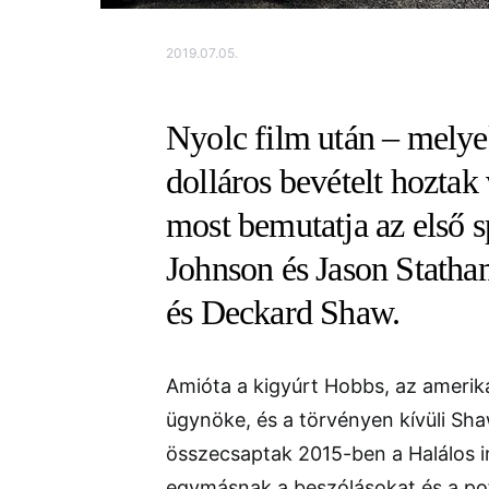
2019.07.05.
Nyolc film után – melye
dolláros bevételt hoztak
most bemutatja az első 
Johnson és Jason Statha
és Deckard Shaw.
Amióta a kigyúrt Hobbs, az amerikai
ügynöke, és a törvényen kívüli Sha
összecsaptak 2015-ben a Halálos i
egymásnak a beszólásokat és a po