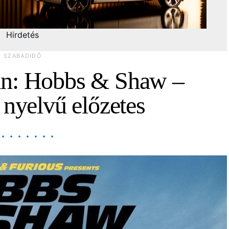
Hirdetés
SZABADIDŐ
an: Hobbs & Shaw –
 nyelvű előzetes