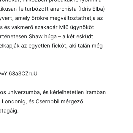
kusan felturbózott anarchista (Idris Elba)
vert, amely örökre megváltoztathatja az
áns és vakmerő szakadár MI6 ügynököt
örténetesen Shaw húga – a két esküdt
 elkapják az egyetlen fickót, aki talán még
v=Yl63a3CZruU
los univerzumba, és kérlelhetetlen iramban
ől Londonig, és Csernobil mérgező
atagáig.