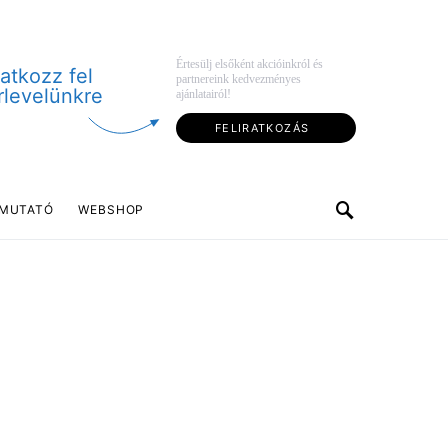
Értesülj elsőként akcióinkról és
ratkozz fel
partnereink kedvezményes
rlevelünkre
ajánlatairól!
FELIRATKOZÁS
MUTATÓ
WEBSHOP