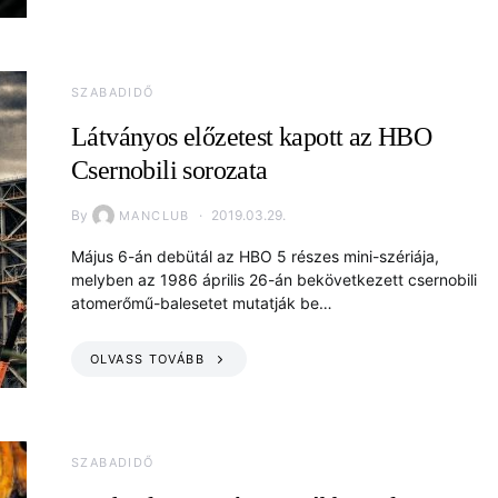
SZABADIDŐ
Látványos előzetest kapott az HBO
Csernobili sorozata
By
2019.03.29.
MANCLUB
Május 6-án debütál az HBO 5 részes mini-szériája,
melyben az 1986 április 26-án bekövetkezett csernobili
atomerőmű-balesetet mutatják be…
OLVASS TOVÁBB
SZABADIDŐ