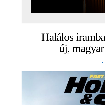
Halálos iramb
új, magyar