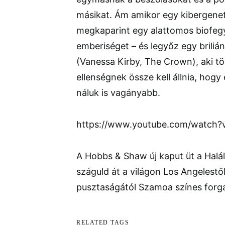
másikat. Ám amikor egy kibergeneti
megkaparint egy alattomos biofegy
emberiséget – és legyőz egy brili
(Vanessa Kirby, The Crown), aki t
ellenségnek össze kell állnia, hogy
náluk is vagányabb.
https://www.youtube.com/watch?
A Hobbs & Shaw új kaput üt a Halá
száguld át a világon Los Angelest
pusztaságától Szamoa színes forg
RELATED TAGS