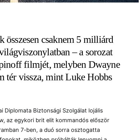
k összesen csaknem 5 milliárd
 világviszonylatban – a sorozat
spinoff filmjét, melyben Dwayne
m tér vissza, mint Luke Hobbs
 Diplomata Biztonsági Szolgálat lojális
w, az egykori brit elit kommandós először
ramban 7-ben, a duó sorra osztogatta
fonokat, miközben próbálták lenyomni a