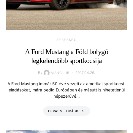
SEBESSÉG
A Ford Mustang a Föld bolygó
legkelendőbb sportkocsija
By
2017.04.26.
MANCLUB
A Ford Mustang immár 50 éve vezeti az amerikai sportkocsi-
eladásokat, mára pedig Európában és másutt is hihetetlenül
népszerűvé…
OLVASS TOVÁBB