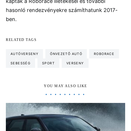
kaptak a Roborace illetékesei és további
hasonló rendezvényekre számíthatunk 2017-
ben.
RELATED TAGS
AUTÓVERSENY
ÖNVEZETŐ AUTÓ
ROBORACE
SEBESSÉG
SPORT
VERSENY
YOU MAY ALSO LIKE