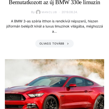
Bemutatkozott az új BMW 330e limuzin
By
2019.08.24.
MANCLUB
A BMW 3-as széria itthon is rendkívül népszerű, hiszen
jóformán belépőt kínál a luxus limuzinok világába, méghozzá
a…
OLVASS TOVÁBB