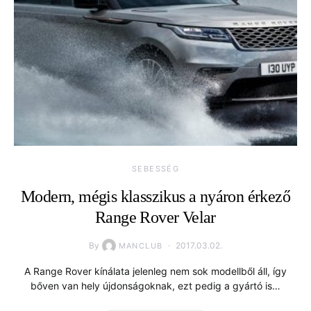
SEBESSÉG
Modern, mégis klasszikus a nyáron érkező
Range Rover Velar
By
2017.03.02.
MANCLUB
A Range Rover kínálata jelenleg nem sok modellből áll, így
bőven van hely újdonságoknak, ezt pedig a gyártó is…