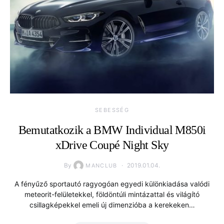
SEBESSÉG
Bemutatkozik a BMW Individual M850i
xDrive Coupé Night Sky
By
2019.01.04.
MANCLUB
A fényűző sportautó ragyogóan egyedi különkiadása valódi
meteorit-felületekkel, földöntúli mintázattal és világító
csillagképekkel emeli új dimenzióba a kerekeken…